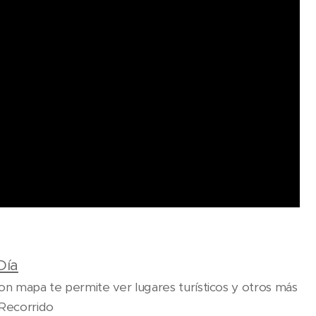
Día
 con mapa te permite ver lugares turísticos y otros más
 Recorrido